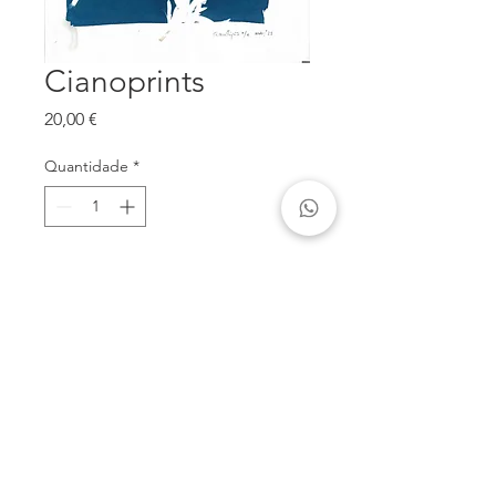
Cianoprints
Preço
20,00 €
Quantidade
*
Adicionar ao carrinho
Reprodução offset de cianotipia,
formato 30x40 cm
José Matos Alves |
910768103
|