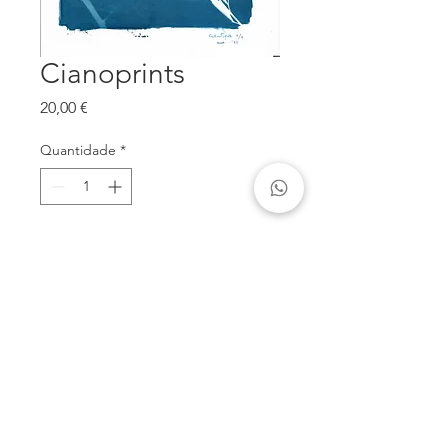
Cianoprints
Preço
20,00 €
Quantidade
*
Adicionar ao carrinho
Reprodução offset de cianotipia,
formato 30x40 cm
José Matos Alves |
910768103
|