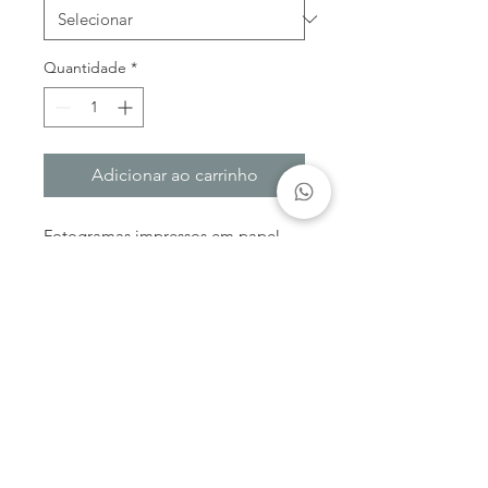
Quantidade
*
Adicionar ao carrinho
Fotogramas impressos em papel
Digigraphie, Epson. Tintagem com
acrílicos, ecoline e guache, sobre
laminas de vidro retroiluminado em
caixa de luz.
José Matos Alves |
910768103
|
manuelmacedoalves@gmail.com
|