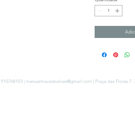
Adic
| 910768103 |
manuelmacedoalves@gmail.com
| Praça das Flores 7-