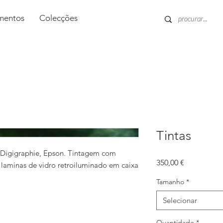
entos
Colecções
Tintas
Digigraphie, Epson. Tintagem com
Preço
350,00 €
e laminas de vidro retroiluminado em caixa
Tamanho
*
Selecionar
Quantidade
*