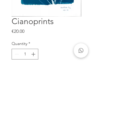
Cianoprints
Price
€20.00
Quantity
*
Add to Cart
Reprodução offset de cianotipia,
formato 30x40 cm
Jose Matos Alves |
910768103
|