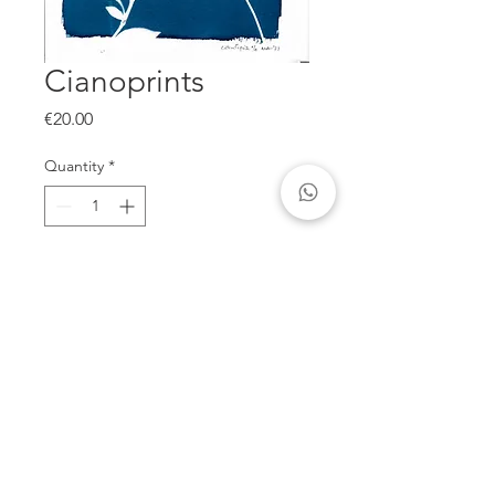
Cianoprints
Price
€20.00
Quantity
*
Add to Cart
Reprodução offset de cianotipia,
formato 30x40 cm
Jose Matos Alves |
910768103
|