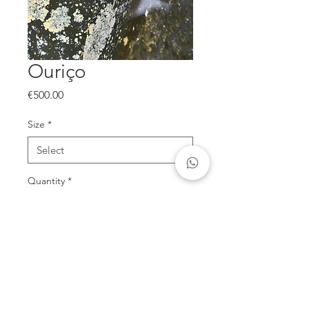
Ouriço
Price
€500.00
Size
*
Quantity
*
Add to Cart
Pormenor de ouriço na maré baixa