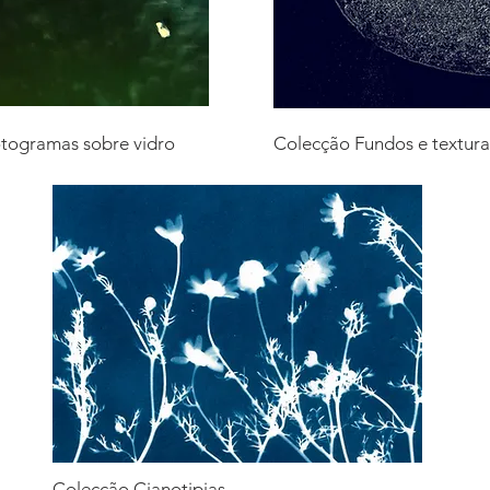
otogramas sobre vidro
Colecção Fundos e textur
Colecção Cianotipias